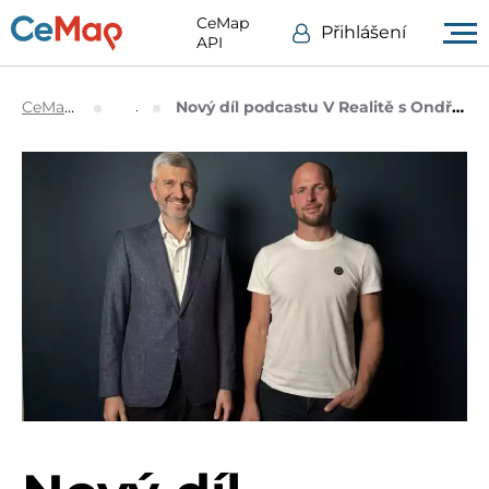
CeMap
Přihlášení
API
CeMap.cz
Blog
Nový díl podcastu V Realitě s Ondřejem Honem