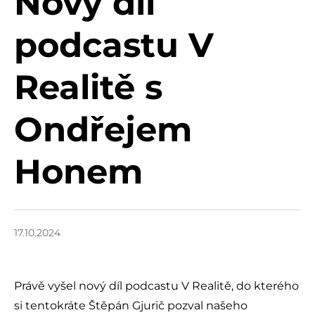
Nový díl
podcastu V
Realitě s
Ondřejem
Honem
17.10.2024
Právě vyšel nový díl podcastu V Realitě, do kterého
si tentokráte Štěpán Gjurič pozval našeho