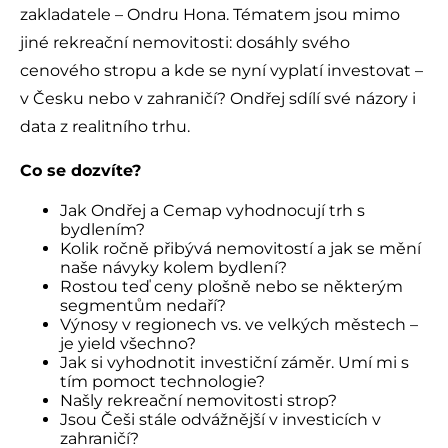
zakladatele – Ondru Hona. Tématem jsou mimo
jiné rekreační nemovitosti: dosáhly svého
cenového stropu a kde se nyní vyplatí investovat –
v Česku nebo v zahraničí? Ondřej sdílí své názory i
data z realitního trhu.
Co se dozvíte?
Jak Ondřej a Cemap vyhodnocují trh s
bydlením?
Kolik ročně přibývá nemovitostí a jak se mění
naše návyky kolem bydlení?
Rostou teď ceny plošně nebo se některým
segmentům nedaří?
Výnosy v regionech vs. ve velkých městech –
je yield všechno?
Jak si vyhodnotit investiční záměr. Umí mi s
tím pomoct technologie?
Našly rekreační nemovitosti strop?
Jsou Češi stále odvážnější v investicích v
zahraničí?