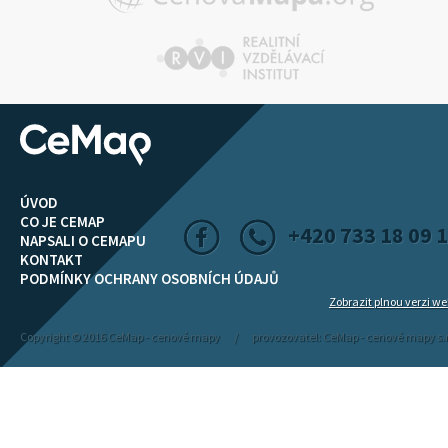
ÚVOD
CO JE CEMAP
+420 733 18 09 
NAPSALI O CEMAPU
KONTAKT
PODMÍNKY OCHRANY OSOBNÍCH ÚDAJŮ
Zobrazit plnou verzi w
Copyright © 2016 CeMap - cenové mapy / provozovatel: CeMap - cenové mapy s.r