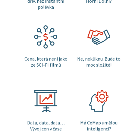
dřív, než instantní
Horní Dolní?
polévka
Cena, která není jako
Ne, nekliknu. Bude to
ze SCI-FI filmů
moc složité!
Data, data, data…
Má CeMap umělou
Vývoj cen v čase
inteligenci?