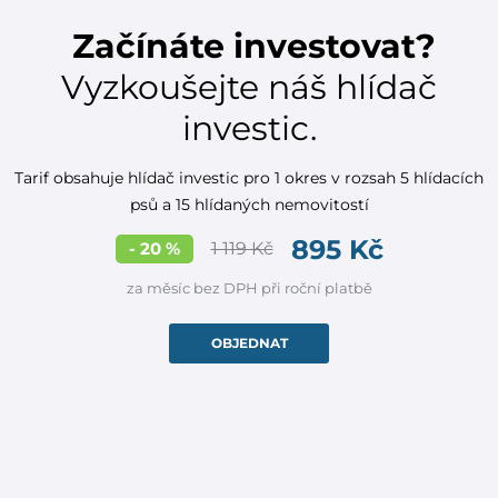
Začínáte investovat?
Vyzkoušejte náš hlídač
investic.
Tarif obsahuje hlídač investic pro 1 okres v rozsah 5 hlídacích
psů a 15 hlídaných nemovitostí
895 Kč
- 20 %
1 119 Kč
za měsíc bez DPH při roční platbě
OBJEDNAT