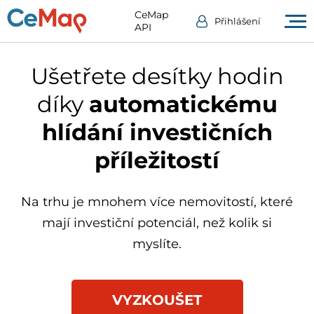
CeMap
Přihlášení
API
Ušetřete desítky hodin
díky
automatickému
hlídání investičních
příležitostí
Na trhu je mnohem více nemovitostí, které
mají investiční potenciál, než kolik si
myslíte.
VYZKOUŠET