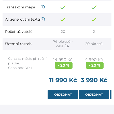
Transakční mapa
AI generování textů
Počet uživatelů
20
2
76 okresů -
Územní rozsah
20 okresů
celá ČR
Cena za měsíc při roční
14 990 Kč
4 990 Kč
platbě.
- 20 %
- 20 %
Cena bez DPH
11 990 Kč
3 990 Kč
OBJEDNAT
OBJEDNAT