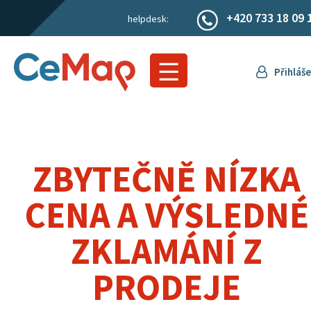
+420 733 18 09 
helpdesk:
Přihláše
ZBYTEČNĚ NÍZKA
CENA A VÝSLEDNÉ
ZKLAMÁNÍ Z
PRODEJE