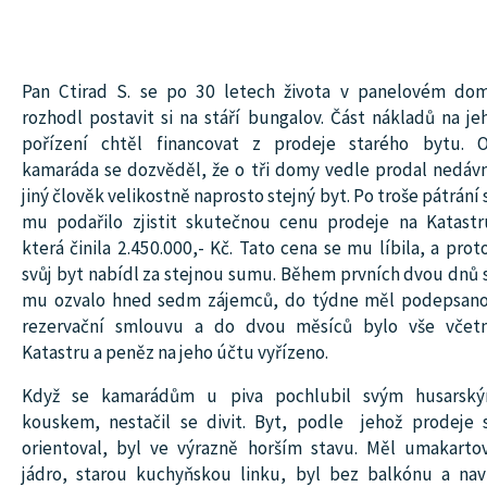
Pan Ctirad S. se po 30 letech života v panelovém do
rozhodl postavit si na stáří bungalov. Část nákladů na je
pořízení chtěl financovat z prodeje starého bytu. 
kamaráda se dozvěděl, že o tři domy vedle prodal nedáv
jiný člověk velikostně naprosto stejný byt. Po troše pátrání 
mu podařilo zjistit skutečnou cenu prodeje na Katastr
která činila 2.450.000,- Kč. Tato cena se mu líbila, a proto
svůj byt nabídl za stejnou sumu. Během prvních dvou dnů 
mu ozvalo hned sedm zájemců, do týdne měl podepsan
rezervační smlouvu a do dvou měsíců bylo vše včet
Katastru a peněz na jeho účtu vyřízeno.
Když se kamarádům u piva pochlubil svým husarsk
kouskem, nestačil se divit. Byt, podle jehož prodeje 
orientoval, byl ve výrazně horším stavu. Měl umakarto
jádro, starou kuchyňskou linku, byl bez balkónu a nav