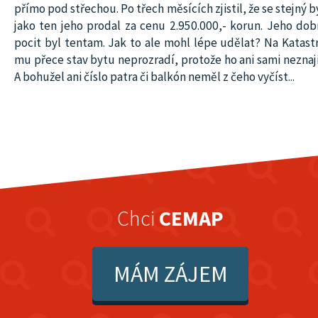
přímo pod střechou. Po třech měsících zjistil, že se stejný b
jako ten jeho prodal za cenu 2.950.000,- korun. Jeho dob
pocit byl tentam. Jak to ale mohl lépe udělat? Na Katast
mu přece stav bytu neprozradí, protože ho ani sami neznají.
A bohužel ani číslo patra či balkón neměl z čeho vyčíst...
Chci
CEMAP
MÁM ZÁJEM