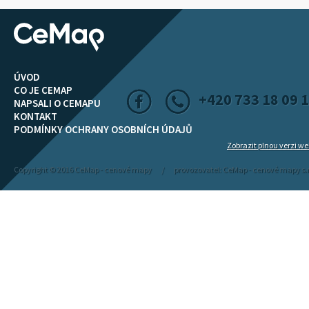
ÚVOD
CO JE CEMAP
+420 733 18 09 
NAPSALI O CEMAPU
KONTAKT
PODMÍNKY OCHRANY OSOBNÍCH ÚDAJŮ
Zobrazit plnou verzi w
Copyright © 2016 CeMap - cenové mapy / provozovatel: CeMap - cenové mapy s.r