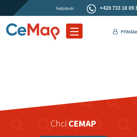
+420 733 18 09 
helpdesk:
Přihláše
Chci
CEMAP