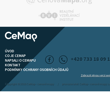
ÚVOD
CO JE CEMAP
+420 733 18 09 
NAPSALI O CEMAPU
KONTAKT
PODMÍNKY OCHRANY OSOBNÍCH ÚDAJŮ
Zobrazit plnou verzi w
Copyright © 2016 CeMap - cenové mapy / provozovatel: CeMap - cenové mapy s.r