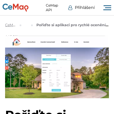
CeMap
Přihlášení
API
CeMap.cz
Blog
Pořiďte si aplikaci pro rychlé ocenění nemovitosti na váš web.