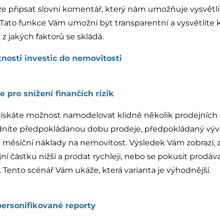
e připsat slovní komentář, který nám umožňuje vysvětlit
Tato funkce Vám umožní být transparentní a vysvětlíte k
z jakých faktorů se skládá.
nosti investic do nemovitosti
 pro snížení finančích rizik
získáte možnost namodelovat klidně několik prodejních 
níte předpokládanou dobu prodeje, předpokládaný vývo
měsíční náklady na nemovitost. Výsledek Vám zobrazí, zd
í částku nižší a prodat rychleji, nebo se pokusit prodávat
. Tento scénář Vám ukáže, která varianta je výhodnější.
personifikované reporty