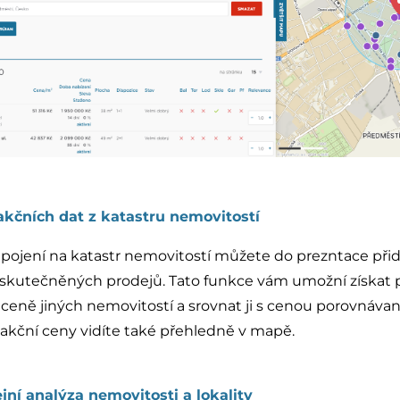
akčních dat z katastru nemovitostí
ojení na katastr nemovitostí můžete do prezntace přid
uskutečněných prodejů. Tato funkce vám umožní získat p
 ceně jiných nemovitostí a srovnat ji s cenou porovnáva
sakční ceny vidíte také přehledně v mapě.
ní analýza nemovitosti a lokality