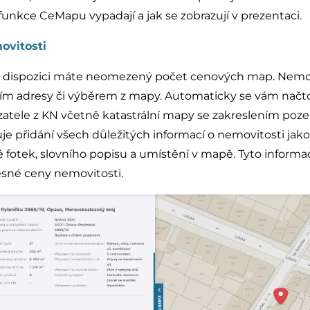
funkce CeMapu vypadají a jak se zobrazují v prezentaci.
ovitosti
k dispozici máte neomezený počet cenových map. Nemo
m adresy či výběrem z mapy. Automaticky se vám načt
tele z KN včetně katastrální mapy se zakreslením poz
e přidání všech důležitých informací o nemovitosti jako
ě fotek, slovního popisu a umístění v mapě. Tyto informa
esné ceny nemovitosti.