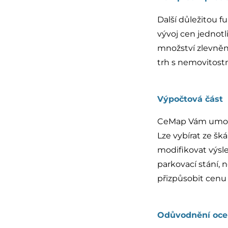
Další důležitou f
vývoj cen jednotl
množství zlevněn
trh s nemovitostm
Výpočtová část
CeMap Vám umožn
Lze vybírat ze š
modifikovat výsl
parkovací stání,
přizpůsobit cen
Odůvodnění oce