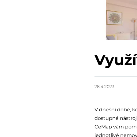
Využí
28.4.2023
V dnešní době, kd
dostupné nástroje
CeMap vám pomůže
jednotlivé nemovi