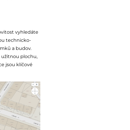
vitost vyhledáte
ou technicko-
emků a budov.
 užitnou plochu,
ce jsou klíčové