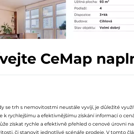
vejte CeMap napl
y se trh s nemovitostmi neustále vyvíjí, je důležité využ
 k rychlejšímu a efektivnějšímu získání informací o cen
 získat rychle a efektivně přehled o cenové úrovni na
tosti, či stanovit jednotlivé scénáře prodeje. V tomto čl