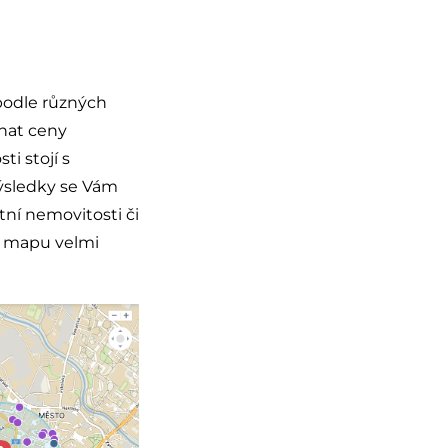
podle různých
vnat ceny
ti stojí s
Výsledky se Vám
tní nemovitosti či
u mapu velmi