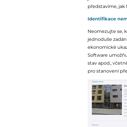
představíme, jak 
Identifikace nem
Neomezujte se, 
jednoduše zadání
ekonomické ukaza
Software umožňuj
stav apod., včetn
pro stanovení př