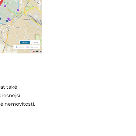
at také
řesnější
né nemovitosti.