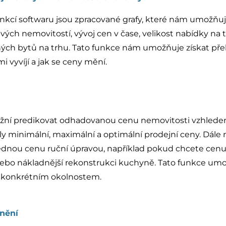
unkcí softwaru jsou zpracované grafy, které nám umožňu
ivých nemovitostí, vývoj cen v čase, velikost nabídky na 
ých bytů na trhu. Tato funkce nám umožňuje získat přeh
i vyvíjí a jak se ceny mění.
í predikovat odhadovanou cenu nemovitosti vzhlede
kály minimální, maximální a optimální prodejní ceny. Dá
ednou cenu ruční úpravou, například pokud chcete cenu
 nebo nákladnější rekonstrukci kuchyně. Tato funkce um
u konkrétním okolnostem.
nění