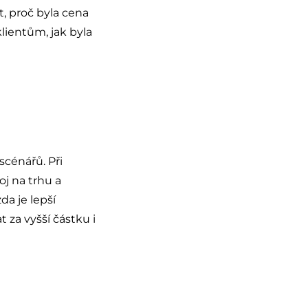
, proč byla cena
lientům, jak byla
scénářů. Při
j na trhu a
a je lepší
 za vyšší částku i