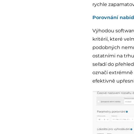
rychle zapamatov
Porovnání nabíd
Výhodou softwaru
kritérií, které v
podobných nemovit
ostatními na trhu
seřadí do přehled
označí extrémně 
efektivně upřesni