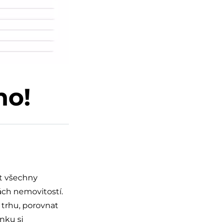
no!
ít všechny
ách nemovitostí.
 trhu, porovnat
ánku si