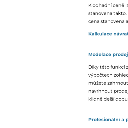
K odhadní ceně lz
stanovena takto. 
cena stanovena a 
Kalkulace návrat
Modelace prodeje
Díky této funkcí 
výpočtech zohled
můžete zahrnout 
navrhnout prodejn
klidně delší dobu
Profesionální a 