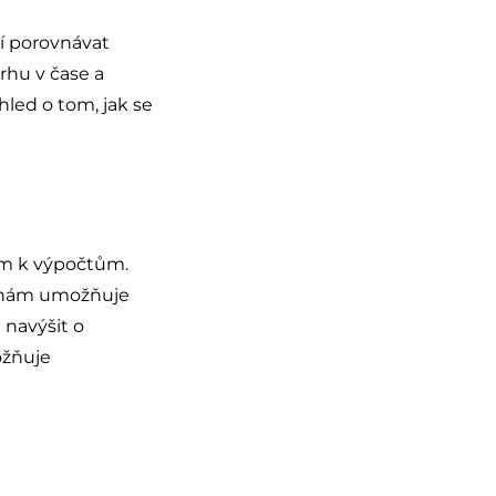
jí porovnávat
trhu v čase a
led o tom, jak se
m k výpočtům.
le nám umožňuje
 navýšit o
ožňuje