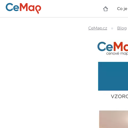
Co j
CeMap.cz
Blog