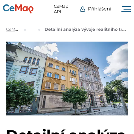
CeMap
Přihlášení
API
CeMap.cz
Blog
Detailní analýza vývoje realitního trhu v České republice