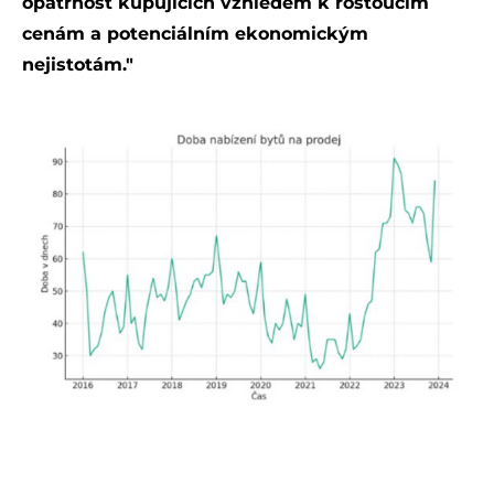
opatrnost kupujících vzhledem k rostoucím
cenám a potenciálním ekonomickým
nejistotám."