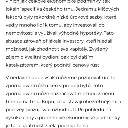
v nich jak celkové ekonomické podmínky, tak
lokální specifika českého trhu. Jedním z klíčových
faktorů byly rekordně nízké úrokové sazby, které
vedly mnoho lidí k tomu, aby investovali do
nemovitostí a využívali výhodné hypotéky. Tato
situace zároveň přilákala investory, kteří hledali
možnosti, jak zhodnotit své kapitály. Zvýšený
zájem o kvalitní bydlení pak byl dalším
katalyzátorem, který podnítil cenový růst.
V nedávné době však můžeme pozorovat určité
zpomalování růstu cen v prodeji bytů. Toto
zpomalování může naznačovat možnou změnu
trendu na trhu. Kupující se stávají obezřetnějšími a
pečlivěji zvažují svá rozhodnutí. Při pohledu na
vysoké ceny a proměnlivé ekonomické podmínky
je tato opatrnost zcela pochopitelná.