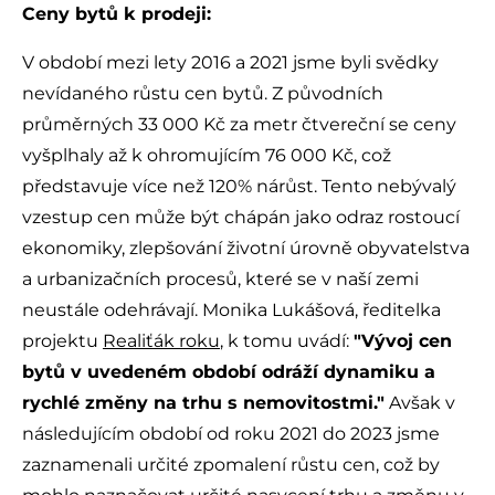
Ceny bytů k prodeji:
V období mezi lety 2016 a 2021 jsme byli svědky
nevídaného růstu cen bytů. Z původních
průměrných 33 000 Kč za metr čtvereční se ceny
vyšplhaly až k ohromujícím 76 000 Kč, což
představuje více než 120% nárůst. Tento nebývalý
vzestup cen může být chápán jako odraz rostoucí
ekonomiky, zlepšování životní úrovně obyvatelstva
a urbanizačních procesů, které se v naší zemi
neustále odehrávají. Monika Lukášová, ředitelka
projektu
Realiťák roku
, k tomu uvádí:
"Vývoj cen
bytů v uvedeném období odráží dynamiku a
rychlé změny na trhu s nemovitostmi."
Avšak v
následujícím období od roku 2021 do 2023 jsme
zaznamenali určité zpomalení růstu cen, což by