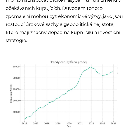
mohlo naznačovat určité nasycení trhu a změnu v
očekáváních kupujících. Důvodem tohoto
zpomalení mohou být ekonomické výzvy, jako jsou
rostoucí úrokové sazby a geopolitická nejistota,
které mají značný dopad na kupní sílu a investiční
strategie.