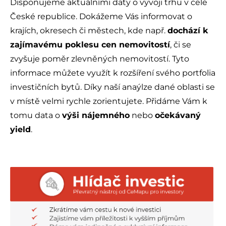
Disponujeme aktuálními daty o vývoji trhu v celé
České republice. Dokážeme Vás informovat o
krajích, okresech či městech, kde např.
dochází k
zajímavému poklesu cen nemovitostí
, či se
zvyšuje poměr zlevněných nemovitostí. Tyto
informace můžete využít k rozšíření svého portfolia
investičních bytů. Díky naší anaýlze dané oblasti se
v místě velmi rychle zorientujete. Přidáme Vám k
tomu data o
výši nájemného
nebo
očekávaný
yield
.
.