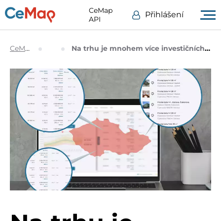
CeMap
Přihlášení
API
CeMap.cz
Blog
Na trhu je mnohem více investičních příležitostí než myslíte.